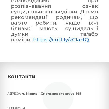
Розповідаємо про
розпізнавання ознак
суїцидальної поведінки. Даємо
рекомендації родичам, що
варто робити, якщо їхні
близькі мають суїцидальні
думки та/або
наміри:
https://cutt.ly/zCIartQ
Контакти
АДРЕСА:
м. Вінниця, Хмельницьке шосе, 145
ТЕЛЕФОНИ: