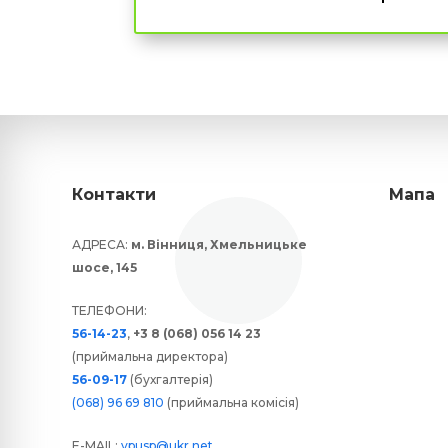
Контакти
Мапа
АДРЕСА:
м. Вінниця, Хмельницьке
шосе, 145
ТЕЛЕФОНИ:
56-14-23
,
+3 8 (068) 056 14 23
(приймальна директора)
56-09-17
(бухгалтерія)
(068) 96 69 810
(приймальна комісія)
E-MAIL:
vpusp@ukr.net