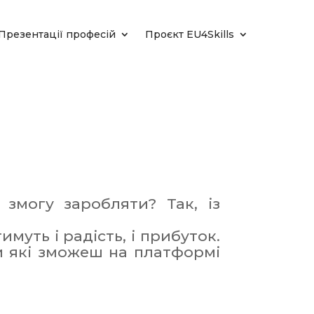
Презентації професій
Проєкт EU4Skills
змогу заробляти? Так, із
муть і радість, і прибуток.
и які зможеш на платформі