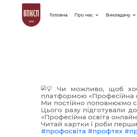
Головна
Про нас
Викладачу
Чи можливо, щоб хобі
платформою «Професійна о
Ми постійно поповнюємо спи
Цього разу підготували д
«Професійна освіта онлай
Читай картки і роби перши
#профосвіта
#профтех
#пр