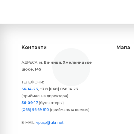
Контакти
Мапа
АДРЕСА:
м. Вінниця, Хмельницьке
шосе, 145
ТЕЛЕФОНИ:
56-14-23
,
+3 8 (068) 056 14 23
(приймальна директора)
56-09-17
(бухгалтерія)
(068) 96 69 810
(приймальна комісія)
E-MAIL:
vpusp@ukr.net