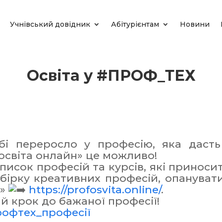
Учнівський довідник
Абітурієнтам
Новини
Освіта у #ПРОФ_ТЕХ
 переросло у професію, яка дасть 
світа онлайн» це можливо!
сок професій та курсів, які приносити
обірку креативних професій, опануват
н»
https://profosvita.online/
.
й крок до бажаної професії!
офтех_професії