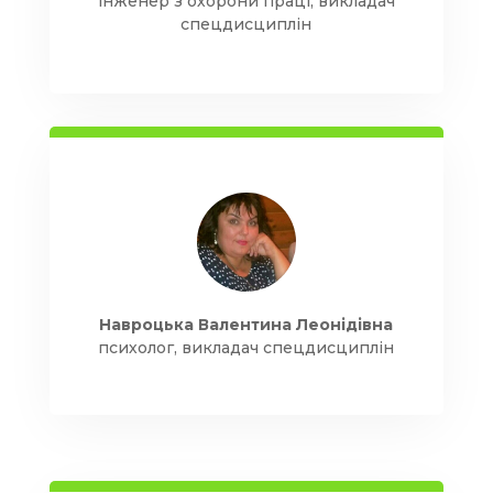
інженер з охорони праці, викладач
спецдисциплін
Навроцька Валентина Леонідівна
психолог, викладач спецдисциплін