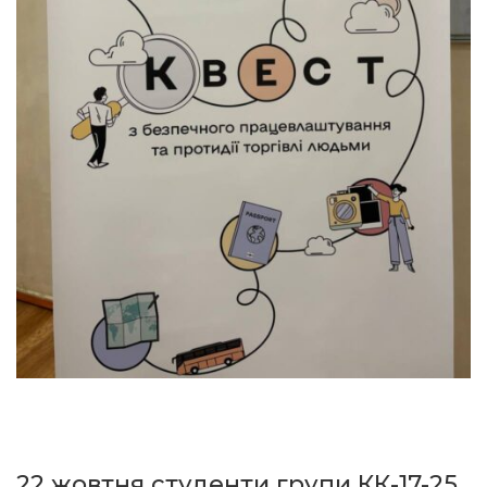
22 жовтня студенти групи КК-17-25