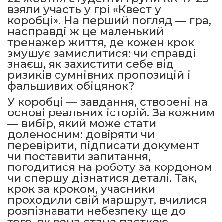
взяли участь у грі «Квест у
коробці». На перший погляд — гра,
насправді ж це маленький
тренажер життя, де кожен крок
змушує замислитися: чи справді
знаєш, як захистити себе від
ризиків сумнівних пропозицій і
фальшивих обіцянок?
У коробці — завдання, створені на
основі реальних історій. За кожним
— вибір, який може стати
доленосним: довіряти чи
перевірити, підписати документ
чи поставити запитання,
погодитися на роботу за кордоном
чи спершу дізнатися деталі. Так,
крок за кроком, учасники
проходили свій маршрут, вчилися
розпізнавати небезпеку ще до
того, як вона стане пасткою.