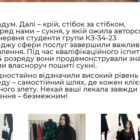
ум. Далі – крій, стібок за стібком,
ред нами – сукня, у якій ожила авторс
червня студенти групи КЗ-34-23
еджу сфери послуг завершили важли
лення. Під час кваліфікаційного іспит
 4 розряду вони продемонстрували зн
и власноруч пошиті сукні.
одностайно відзначили високий рівень
ду – самостійний шлях, де кожен кліє
ного злету. Нехай ваші лекала завжди
нення – безмежним!