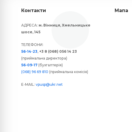
Контакти
Мапа
АДРЕСА:
м. Вінниця, Хмельницьке
шосе, 145
ТЕЛЕФОНИ:
56-14-23
,
+3 8 (068) 056 14 23
(приймальна директора)
56-09-17
(бухгалтерія)
(068) 96 69 810
(приймальна комісія)
E-MAIL:
vpusp@ukr.net