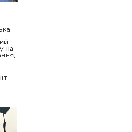
ька
вий
у на
ання,
нт