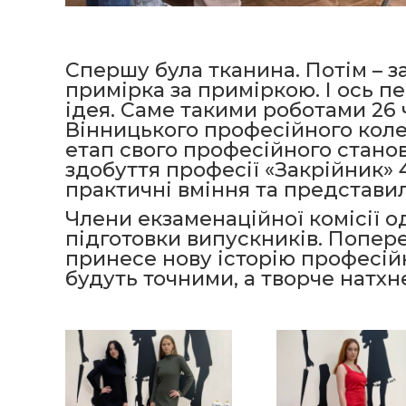
Спершу була тканина. Потім – зад
примірка за приміркою. І ось пе
ідея. Саме такими роботами 26 
Вінницького професійного кол
етап свого професійного станов
здобуття професії «Закрійник»
практичні вміння та представил
Члени екзаменаційної комісії 
підготовки випускників. Попере
принесе нову історію професій
будуть точними, а творче натх