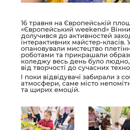
16 травня на Європейській площ
«Європейський weekend» Вінн
долучився до активностей захо
інтерактивних майстер-класів.
опановували мистецтво плетіння
роботами та прикрашали образи
коледжу весь день було людно, 
від творчості до сучасних техно
І поки відвідувачі забирали з с
атмосфери, саме місто непомітн
та щирих емоцій.