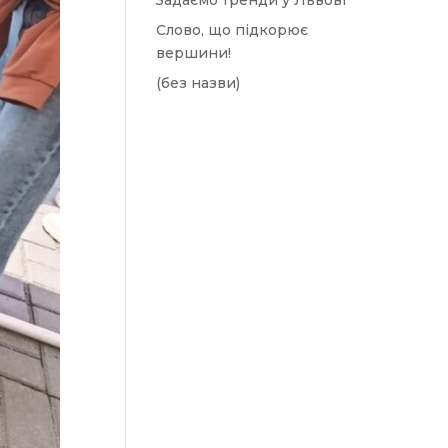
Задаємо тренди у Львові
Слово, що підкорює
вершини!
(без назви)