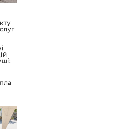
кту
слуг
ні
ій
ші:
епла