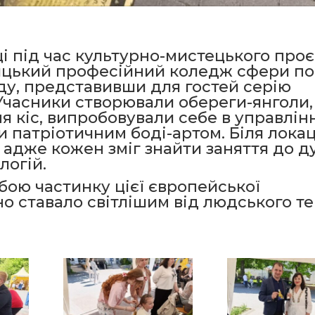
і під час культурно-мистецького проє
ицький професійний коледж сфери по
ду, представивши для гостей серію
 Учасники створювали обереги-янголи,
 кіс, випробовували себе в управлін
 патріотичним боді-артом. Біля локац
адже кожен зміг знайти заняття до ду
логій.
обою частинку цієї європейської
о ставало світлішим від людського т