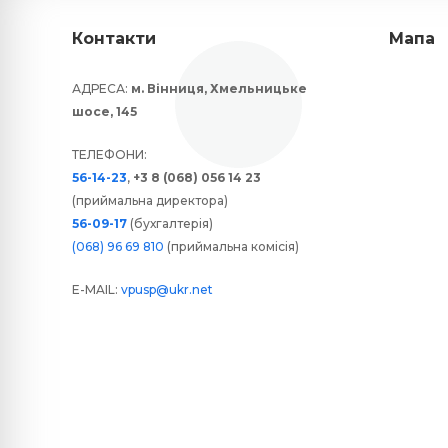
Контакти
Мапа
АДРЕСА:
м. Вінниця, Хмельницьке
шосе, 145
ТЕЛЕФОНИ:
56-14-23
,
+3 8 (068) 056 14 23
(приймальна директора)
56-09-17
(бухгалтерія)
(068) 96 69 810
(приймальна комісія)
E-MAIL:
vpusp@ukr.net