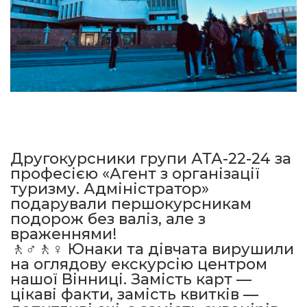
Другокурсники групи АТА-22-24 за
професією «Агент з організації
туризму. Адміністратор»
подарували першокурсникам
подорож без валіз, але з
враженнями!
🚶♂️🚶♀️ Юнаки та дівчата вирушили
на оглядову екскурсію центром
нашої Вінниці. Замість карт —
цікаві факти, замість квитків —