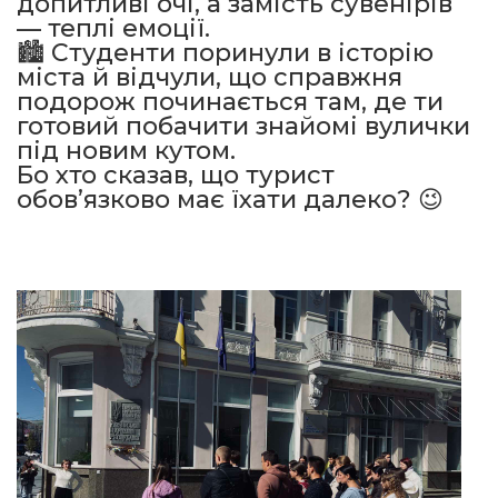
допитливі очі, а замість сувенірів
— теплі емоції.
🏙️ Студенти поринули в історію
міста й відчули, що справжня
подорож починається там, де ти
готовий побачити знайомі вулички
під новим кутом.
Бо хто сказав, що турист
обов’язково має їхати далеко? 😉