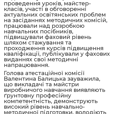
проведення уроків, майстер-
класів, участі в обговоренні
актуальних освітянських проблем
на засіданнях методичних комісій,
працювали над розробкою
навчальних посібників,
підвищували фаховий рівень
шляхом стажування та
проходження курсів підвищення
кваліфікації, публікували у фахових
виданнях свої методичні
напрацювання.
Голова атестаційної комісії
Валентина Балицька зауважила,
що викладачі та майстри
виробничого навчання виявляють
ґрунтовну професійну
компетентність, демонструють
високий рівень навчально-
методичної підготовки, володіють