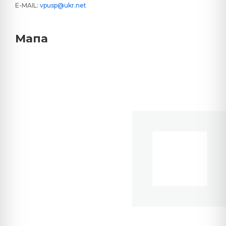
E-MAIL:
vpusp@ukr.net
Мапа