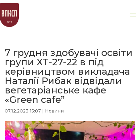
7 грудня здобувачі освіти
групи ХТ-27-22 в під
керівництвом викладача
Наталії Рибак відвідали
вегетаріанське кафе
«Green cafe”
07.12.2023 15:07
|
Новини