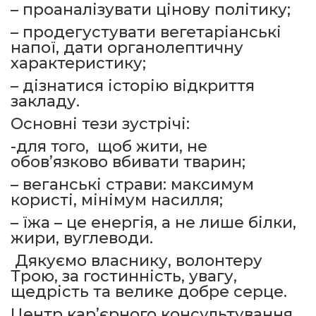
– проаналізувати цінову політику;
– продегустувати вегетаріанські
напої, дати органолептичну
характеристику;
– дізнатися історію відкриття
закладу.
Основні тези зустрічі:
-для того, щоб жити, не
обов’язково вбивати тварин;
– веганські страви: максимум
користі, мінімум насилля;
– їжа – це енергія, а не лише білки,
жири, вуглеводи.
Дякуємо власнику, волонтеру
Трою, за гостинність, увагу,
щедрість та велике добре серце.
Центр кар’єрного консультування