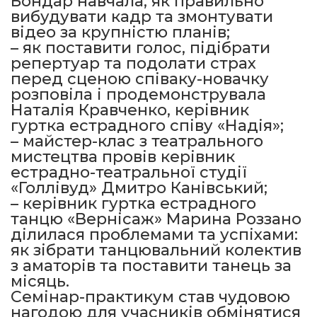
Бондар навчала, як правильно
вибудувати кадр та змонтувати
відео за крупністю планів;
– як поставити голос, підібрати
репертуар та подолати страх
перед сценою співаку-новачку
розповіла і продемонструвала
Наталія Кравченко, керівник
гуртка естрадного співу «Надія»;
– майстер-клас з театрального
мистецтва провів керівник
естрадно-театральної студії
«Голлівуд» Дмитро Канівський;
– керівник гуртка естрадного
танцю «Вернісаж» Марина Роззано
ділилася проблемами та успіхами:
як зібрати танцювальний колектив
з аматорів та поставити танець за
місяць.
Семінар-практикум став чудовою
нагодою для учасників обмінятися