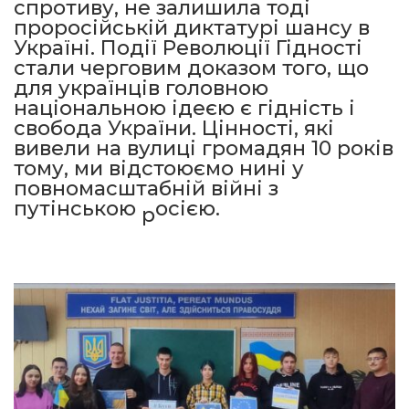
спротиву, не залишила тоді
проросійській диктатурі шансу в
Україні. Події Революції Гідності
стали черговим доказом того, що
для українців головною
національною ідеєю є гідність і
свобода України. Цінності, які
вивели на вулиці громадян 10 років
тому, ми відстоюємо нині у
повномасштабній війні з
путінською
осією.
р