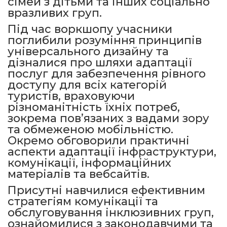
сімей з дітьми та інших соціально
вразливих груп.
Під час воркшопу учасники
поглибили розуміння принципів
універсального дизайну та
дізналися про шляхи адаптації
послуг для забезпечення рівного
доступу для всіх категорій
туристів, враховуючи
різноманітність їхніх потреб,
зокрема пов’язаних з вадами зору
та обмеженою мобільністю.
Окремо обговорили практичні
аспекти адаптації інфраструктури,
комунікації, інформаційних
матеріалів та вебсайтів.
Присутні навчилися ефективним
стратегіям комунікації та
обслуговування інклюзивних груп,
ознайомилися з законодавчими та