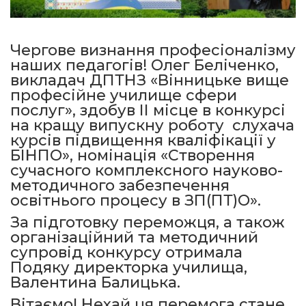
Чергове визнання професіоналізму
наших педагогів! Олег Беліченко,
викладач ДПТНЗ «Вінницьке вище
професійне училище сфери
послуг», здобув ІІ місце в конкурсі
на кращу випускну роботу слухача
курсів підвищення кваліфікації у
БІНПО», номінація «Створення
сучасного комплексного науково-
методичного забезпечення
освітнього процесу в ЗП(ПТ)О».
За підготовку переможця, а також
організаційний та методичний
супровід конкурсу отримала
Подяку директорка училища,
Валентина Балицька.
Вітаємо! Нехай ця перемога стане