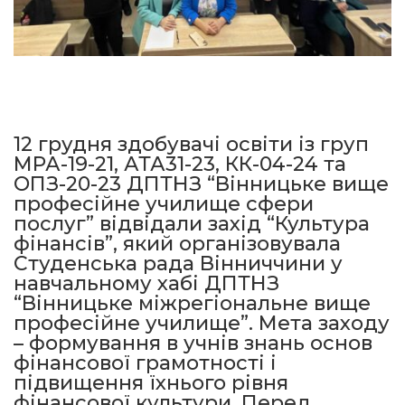
12 грудня здобувачі освіти із груп
МРА-19-21, АТА31-23, КК-04-24 та
ОПЗ-20-23 ДПТНЗ “Вінницьке вище
професійне училище сфери
послуг” відвідали захід “Культура
фінансів”, який організовувала
Студенська рада Вінниччини у
навчальному хабі ДПТНЗ
“Вінницьке міжрегіональне вище
професійне училище”. Мета заходу
– формування в учнів знань основ
фінансової грамотності і
підвищення їхнього рівня
фінансової культури. Перед