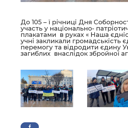
До 105 – ї річниці Дня Соборно
участь у національно- патріоти
плакатами в руках « Наша єдніс
учні закликали громадськість є
перемогу та відродити єдину У
загиблих внаслідок збройної а