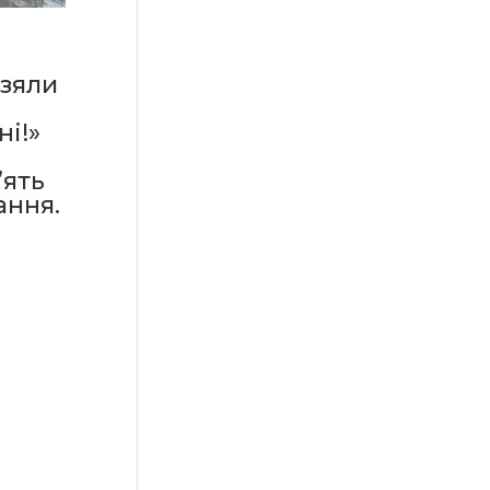
взяли
ні!»
’ять
ання.