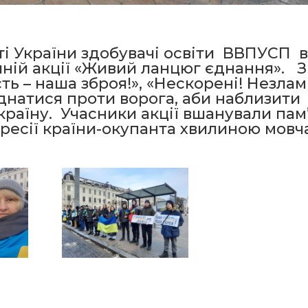
сті України здобувачі освіти ВВПУСП 
чній акції «Живий ланцюг єднання». З
ть – наша зброя!», «Нескорені! Незлам
днатися проти ворога, аби наблизити
країну. Учасники акції вшанували пам
гресії країни-окупанта хвилиною мовч