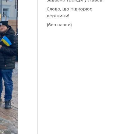
Задаємо тренди у Львові
Слово, що підкорює
вершини!
(без назви)