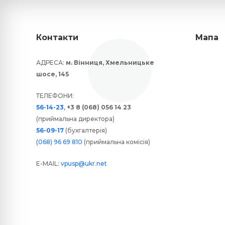
Контакти
Мапа
АДРЕСА:
м. Вінниця, Хмельницьке
шосе, 145
ТЕЛЕФОНИ:
56-14-23
,
+3 8 (068) 056 14 23
(приймальна директора)
56-09-17
(бухгалтерія)
(068) 96 69 810
(приймальна комісія)
E-MAIL:
vpusp@ukr.net