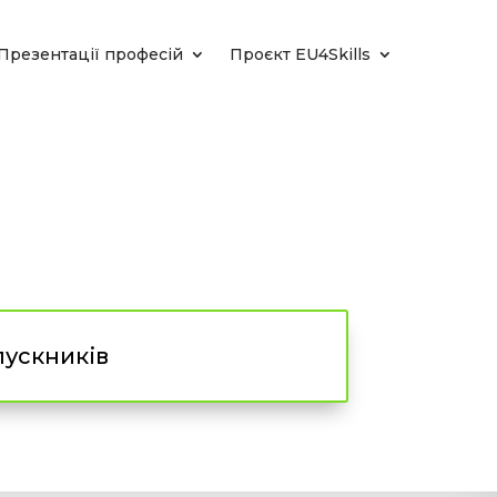
Презентації професій
Проєкт EU4Skills
пускників