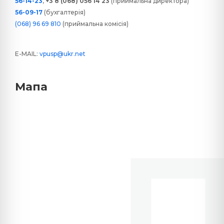
56-14-23
,
+3 8 (068) 056 14 23
(приймальна директора)
56-09-17
(бухгалтерія)
(068) 96 69 810
(приймальна комісія)
E-MAIL:
vpusp@ukr.net
Мапа