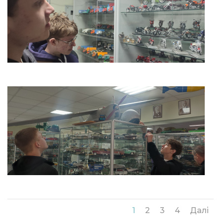
1
2
3
4
Далі