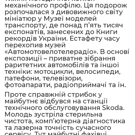
механічного профілю. Ця подорож
розпочалася з дивовижного світу
мініатюр у Музеї моделей
транспорту, де понад п’ять тисяч
експонатів, занесених до Книги
рекордів України. Естафету часу
перехопив музей
«Автомотовелотелерадіо». В основі
експозиції – приватне зібрання
раритетних автомобілів та іншої
техніки: мотоцикли, велосипеди,
патефони, телевізори,
фотоапарати, радіоприймачі та ін.
Проте справжній стрибок у
майбутнє відбувся на станції
технічного обслуговування Skoda.
Молодь зустріла стерильна
чистота, комп’ютерна діагностика
та лазерна точність сучасного
сервісу. Тут майбутні фахівці