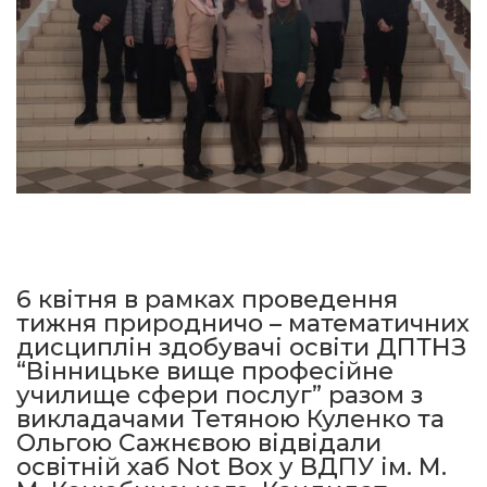
6 квітня в рамках проведення
тижня природничо – математичних
дисциплін здобувачі освіти ДПТНЗ
“Вінницьке вище професійне
училище сфери послуг” разом з
викладачами Тетяною Куленко та
Ольгою Сажнєвою відвідали
освітній хаб Not Box у ВДПУ ім. М.