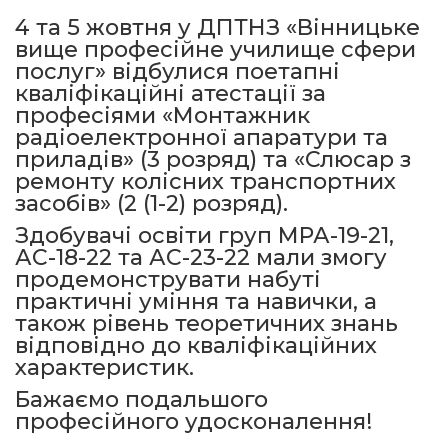
4 та 5 жовтня у ДПТНЗ «Вінницьке
вище професійне училище сфери
послуг» відбулися поетапні
кваліфікаційні атестації за
професіями «Монтажник
радіоелектронної апаратури та
приладів» (3 розряд) та «Слюсар з
ремонту колісних транспортних
засобів» (2 (1-2) розряд).
Здобувачі освіти груп МРА-19-21,
АС-18-22 та АС-23-22 мали змогу
продемонструвати набуті
практичні уміння та навички, а
також рівень теоретичних знань
відповідно до кваліфікаційних
характеристик.
Бажаємо подальшого
професійного удосконалення!