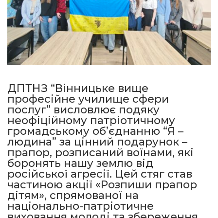
ДПТНЗ “Вінницьке вище
професійне училище сфери
послуг” висловлює подяку
неофіційному патріотичному
громадському об’єднанню “Я –
людина” за цінний подарунок –
прапор, розписаний воїнами, які
боронять нашу землю від
російської агресії. Цей стяг став
частиною акції «Розпиши прапор
дітям», спрямованої на
національно-патріотичне
виховання молоді та збереження