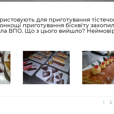
ористовують для приготування тістечо
 тонкощі приготування бісквіту захопи
сла ВПО. Що з цього вийшло? Неймові
1
2