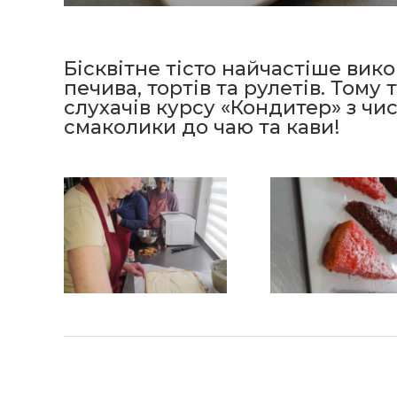
Бісквітне тісто найчастіше вик
печива, тортів та рулетів. Тому
слухачів курсу «Кондитер» з чи
смаколики до чаю та кави!