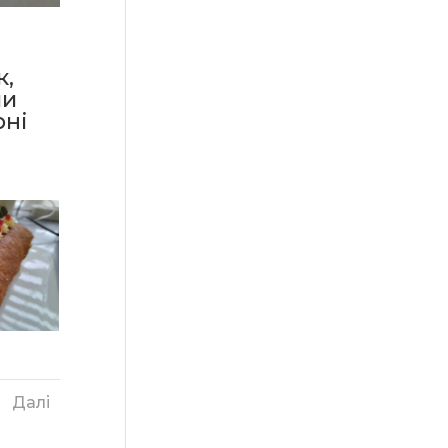
к,
ли
рні
Далі