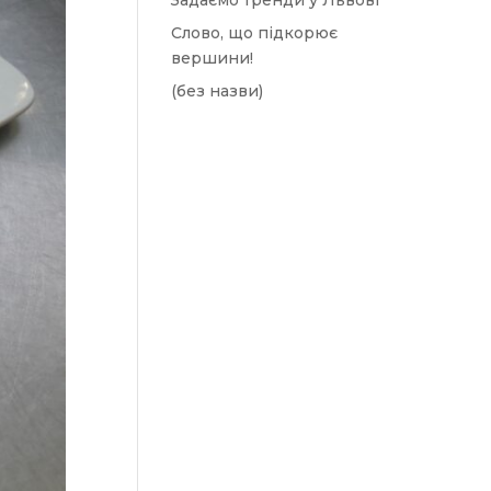
Задаємо тренди у Львові
Слово, що підкорює
вершини!
(без назви)