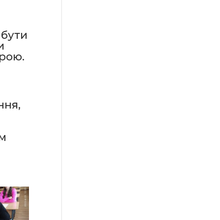
 бути
и
рою.
ння,
ом