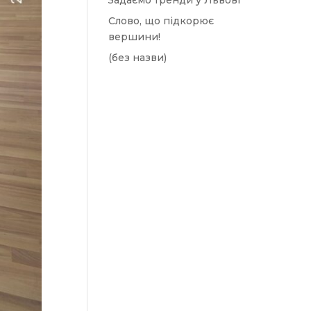
Задаємо тренди у Львові
Слово, що підкорює
вершини!
(без назви)