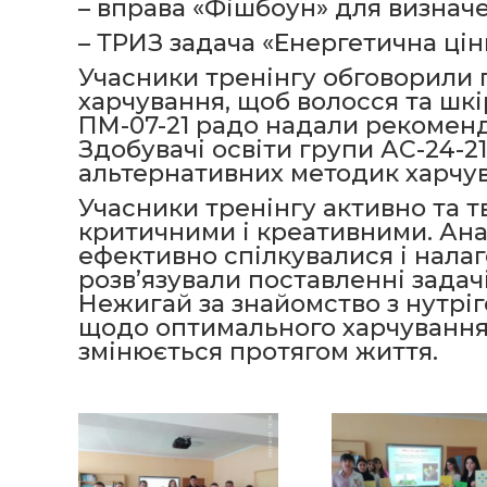
– вправа «Фішбоун» для визначе
– ТРИЗ задача «Енергетична цінн
Учасники тренінгу обговорили
харчування, щоб волосся та шкі
ПМ-07-21 радо надали рекоменд
Здобувачі освіти групи АС-24-2
альтернативних методик харчу
Учасники тренінгу активно та т
критичними і креативними. Ана
ефективно спілкувалися і нала
розв’язували поставленні задач
Нежигай за знайомство з нутрі
щодо оптимального харчування,
змінюється протягом життя.