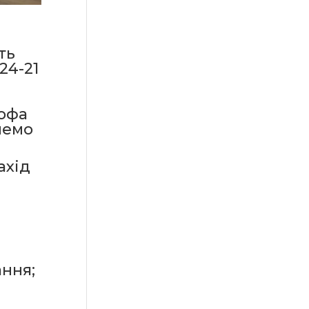
ть
24-21
софа
немо
ахід
ання;