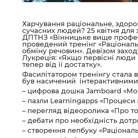
Харчування раціональне, здоро
сучасних людей? 25 квітня для з
ДПТНЗ «Вінницьке вище профес
проведений тренінг «Раціональ
обміну речовин». Девізом захо
Лукреція: «Якщо первісні люди ч
тепер від її достатку».
Фасилітатором тренінгу стала в
був насичений інтерактивними
– цифрова дошка Jamboard «Мої
– пазли Learningapps «Процеси 
– перегляд відеоролика «Про тов
– дебати про необхідність дот
– створення лепбуку «Раціонал