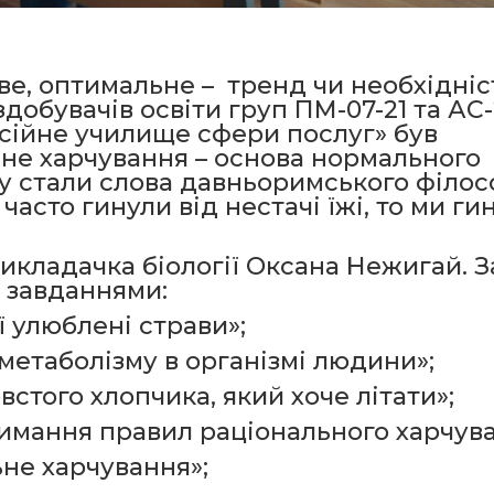
ве, оптимальне – тренд чи необхідніс
добувачів освіти груп ПМ-07-21 та АС-
ійне училище сфери послуг» був
не харчування – основа нормального
ду стали слова давньоримського філо
асто гинули від нестачі їжі, то ми ги
икладачка біології Оксана Нежигай. З
 завданнями:
 улюблені страви»;
метаболізму в організмі людини»;
стого хлопчика, який хоче літати»;
римання правил раціонального харчув
ьне харчування»;