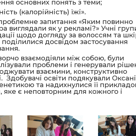
ння основних понять з теми;
ість (калорійність) їжі».
 проблемне запитання «Яким повинно
ра виглядали як у рекламі?» Учні груп
ації щодо догляду за волоссям та шкі
1 поділилися досвідом застосування
вання.
ворчо взаємодіяли між собою, були
лізували проблеми і генерували ріше
годжувати взаємини, конструктивно
і. Здобувачі освіти подякували Оксані
генетикою та надихнулися її приклад
 яке є неповторним для кожного і