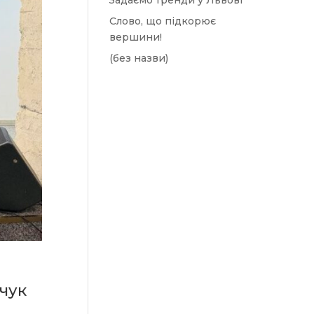
Задаємо тренди у Львові
Слово, що підкорює
вершини!
(без назви)
вчук