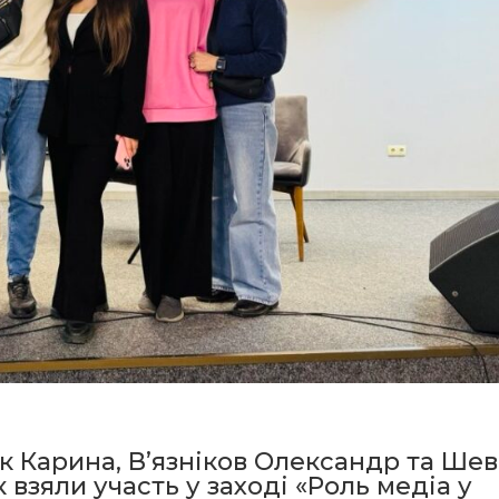
чук Карина, Вʼязніков Олександр та Ше
 взяли участь у заході «Роль медіа у