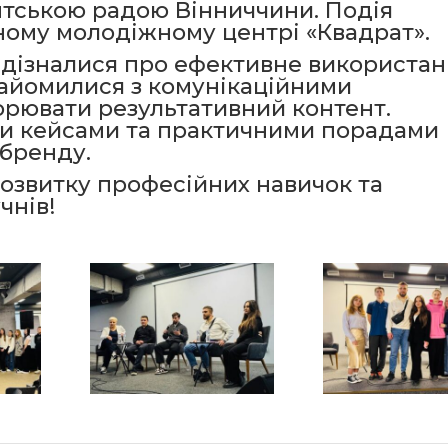
ентською радою Вінниччини. Подія
ному молодіжному центрі «Квадрат».
и дізналися про ефективне використа
знайомилися з комунікаційними
орювати результативний контент.
и кейсами та практичними порадами
бренду.
розвитку професійних навичок та
чнів!