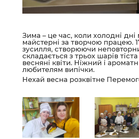
Зима – це час, коли холодні дн
майстерні за творчою працею. 1
зусилля, створюючи неповторни
складається з трьох шарів тіста
весняні квіти. Ніжний і аромат
любителям випічки.
Нехай весна розквітне Перемог