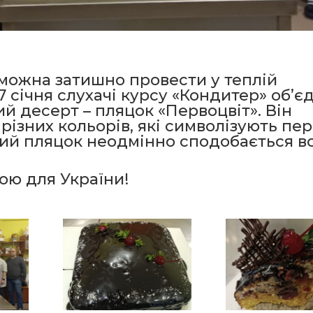
і можна затишно провести у теплій
7 січня слухачі курсу «Кондитер» об’є
й десерт – пляцок «Первоцвіт». Він
 різних кольорів, які символізують пе
ний пляцок неодмінно сподобається в
ою для України!