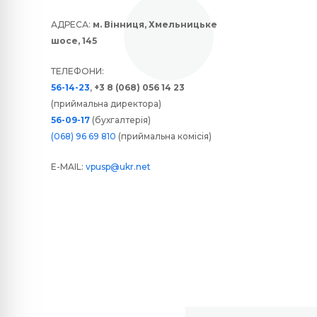
АДРЕСА:
м. Вінниця, Хмельницьке
шосе, 145
ТЕЛЕФОНИ:
56-14-23
,
+3 8 (068) 056 14 23
(приймальна директора)
56-09-17
(бухгалтерія)
(068) 96 69 810
(приймальна комісія)
E-MAIL:
vpusp@ukr.net