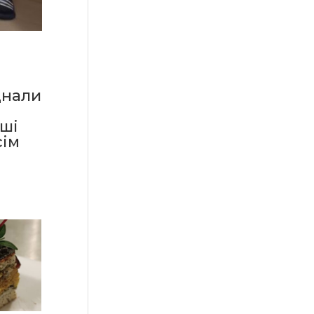
днали
рші
сім