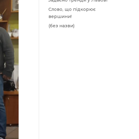
Задаємо тренди у Львові
Слово, що підкорює
вершини!
(без назви)