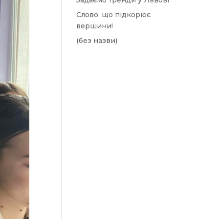
Задаємо тренди у Львові
Слово, що підкорює
вершини!
(без назви)