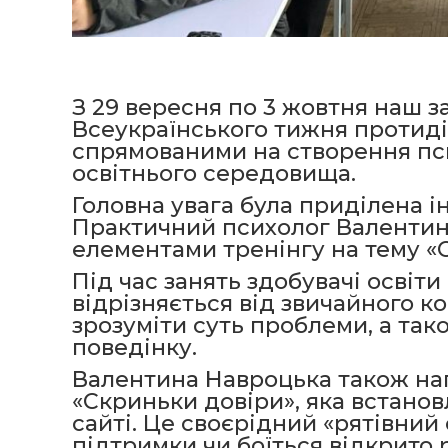
З 29 вересня по 3 жовтня наш 
Всеукраїнського тижня протидії 
спрямованими на створення пси
освітнього середовища.
Головна увага була приділена і
Практичний психолог Валентина
елементами тренінгу на тему «С
Під час занять здобувачі освіти
відрізняється від звичайного к
зрозуміти суть проблеми, а так
поведінку.
Валентина Навроцька також на
«Скриньки довіри», яка встанов
сайті. Це своєрідний «рятівний 
підтримки чи боїться відкрито 