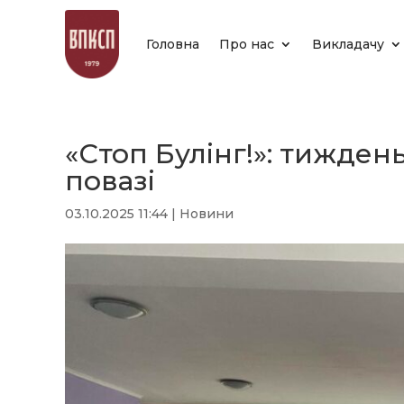
Головна
Про нас
Викладачу
«Стоп Булінг!»: тижден
повазі
03.10.2025 11:44
|
Новини