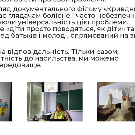
ляд документального фільму «Кривдни
ває глядачам болісне і часто небезпеч
ючи універсальність цієї проблеми.
 «діти просто поводяться, як діти» та
д батьків і молоді, спрямований на з
а відповідальність. Тільки разом,
тність до насильства, ми можемо
середовище.