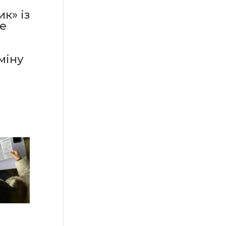
к» із
не
міну