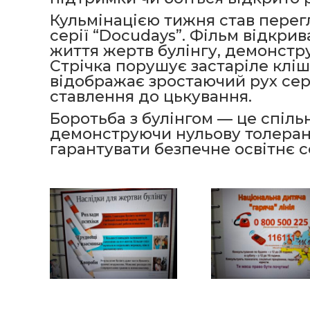
Кульмінацією тижня став перег
серії “Docudays”. Фільм відкри
життя жертв булінгу, демонстру
Стрічка порушує застаріле кліше
відображає зростаючий рух сере
ставлення до цькування.
Боротьба з булінгом — це спільн
демонструючи нульову толеран
гарантувати безпечне освітнє 