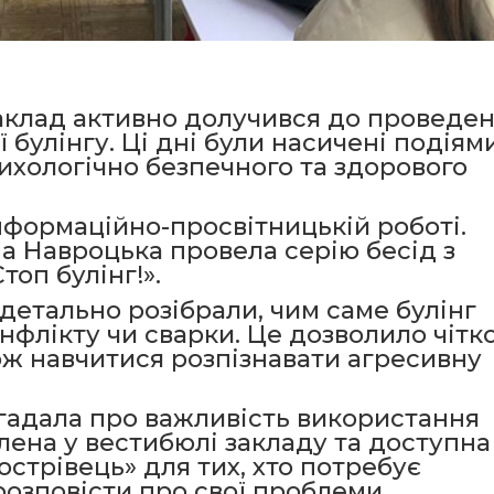
заклад активно долучився до проведе
булінгу. Ці дні були насичені подіями
хологічно безпечного та здорового
нформаційно-просвітницькій роботі.
 Навроцька провела серію бесід з
топ булінг!».
 детально розібрали, чим саме булінг
онфлікту чи сварки. Це дозволило чітк
ож навчитися розпізнавати агресивну
гадала про важливість використання
лена у вестибюлі закладу та доступна
острівець» для тих, хто потребує
розповісти про свої проблеми.