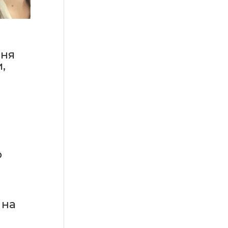
ння
,
о
 на