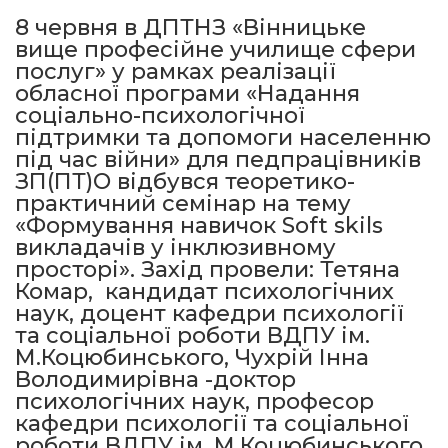
8 червня в ДПТНЗ «Вінницьке
вище професійне училище сфери
послуг» у рамках реалізації
обласної програми «Надання
соціально-психологічної
підтримки та допомоги населенню
під час війни» для педпрацівників
ЗП(ПТ)О відбувся теоретико-
практичний семінар на тему
«Формування навичок Soft skils
викладачів у інклюзивному
просторі». Захід провели: Тетяна
Комар, кандидат психологічних
наук, доцент кафедри психології
та соціальної роботи ВДПУ ім.
М.Коцюбинського, Чухрій Інна
Володимирівна -доктор
психологічних наук, професор
кафедри психології та соціальної
роботи ВДПУ ім. М.Коцюбинського