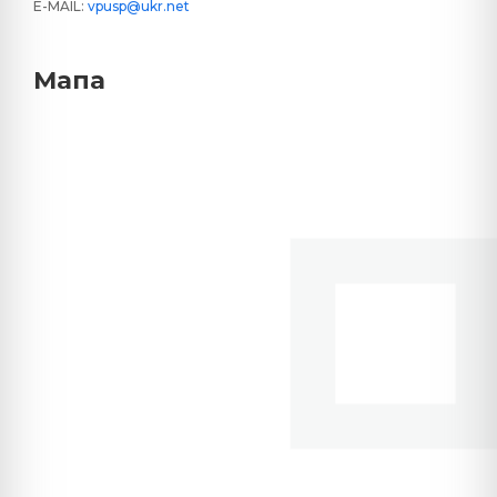
E-MAIL:
vpusp@ukr.net
Мапа