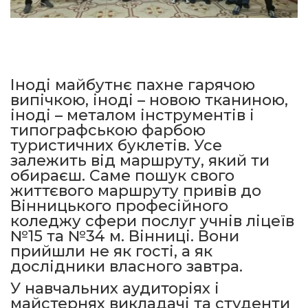
Іноді майбутнє пахне гарячою
випічкою, іноді – новою тканиною,
іноді – металом інструментів і
типографською фарбою
туристичних буклетів. Усе
залежить від маршруту, який ти
обираєш. Саме пошук свого
життєвого маршруту привів до
Вінницького професійного
коледжу сфери послуг учнів ліцеїв
№15 та №34 м. Вінниці. Вони
прийшли не як гості, а як
дослідники власного завтра.
У навчальних аудиторіях і
майстернях викладачі та студенти