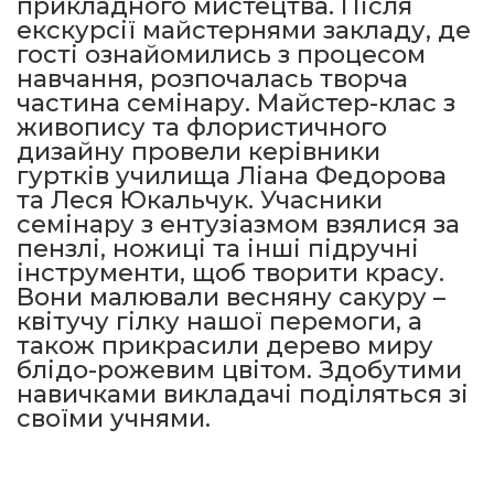
прикладного мистецтва. Після
екскурсії майстернями закладу, де
гості ознайомились з процесом
навчання, розпочалась творча
частина семінару. Майстер-клас з
живопису та флористичного
дизайну провели керівники
гуртків училища Ліана Федорова
та Леся Юкальчук. Учасники
семінару з ентузіазмом взялися за
пензлі, ножиці та інші підручні
інструменти, щоб творити красу.
Вони малювали весняну сакуру –
квітучу гілку нашої перемоги, а
також прикрасили дерево миру
блідо-рожевим цвітом. Здобутими
навичками викладачі поділяться зі
своїми учнями.