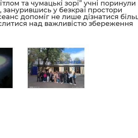
тлом та чумацькі зорі” учні поринули 
 занурившись у безкраї простори
сеанс допоміг не лише дізнатися біль
ислитися над важливістю збереження