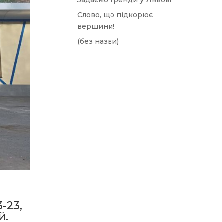
Задаємо тренди у Львові
Слово, що підкорює
вершини!
(без назви)
-23,
й.