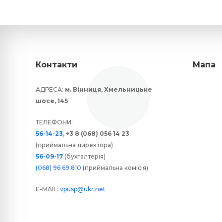
Контакти
Мапа
АДРЕСА:
м. Вінниця, Хмельницьке
шосе, 145
ТЕЛЕФОНИ:
56-14-23
,
+3 8 (068) 056 14 23
(приймальна директора)
56-09-17
(бухгалтерія)
(068) 96 69 810
(приймальна комісія)
E-MAIL:
vpusp@ukr.net