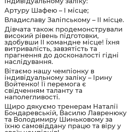
індивідуальному заліку:
Артуру Шафею – І місце;
Владиславу Заліпському – ІІ місце.
Дівчата також продемонстрували
високий рівень підготовки,
здобувши ІІ командне місце! Їхня
витривалість, завзятість та
прагнення до досконалості гідні
наслідування.
Вітаємо нашу чемпіонку в
індивідуальному заліку – Ірину
Войтенко! Її перемога є
свідченням таланту та
наполегливості.
Щиро дякуємо тренерам Наталії
Бондаревській, Василю Лавренюку
та Володимиру Шиньковому за
їхню самовіддану працю та віру у