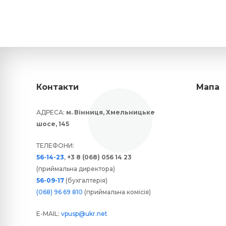
Контакти
Мапа
АДРЕСА:
м. Вінниця, Хмельницьке
шосе, 145
ТЕЛЕФОНИ:
56-14-23
,
+3 8 (068) 056 14 23
(приймальна директора)
56-09-17
(бухгалтерія)
(068) 96 69 810
(приймальна комісія)
E-MAIL:
vpusp@ukr.net