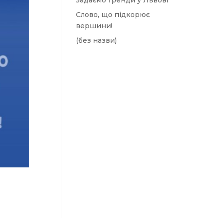
Задаємо тренди у Львові
Слово, що підкорює
вершини!
(без назви)