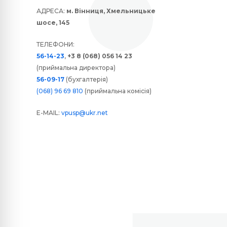
АДРЕСА:
м. Вінниця, Хмельницьке
шосе, 145
ТЕЛЕФОНИ:
56-14-23
,
+3 8 (068) 056 14 23
(приймальна директора)
56-09-17
(бухгалтерія)
(068) 96 69 810
(приймальна комісія)
E-MAIL:
vpusp@ukr.net