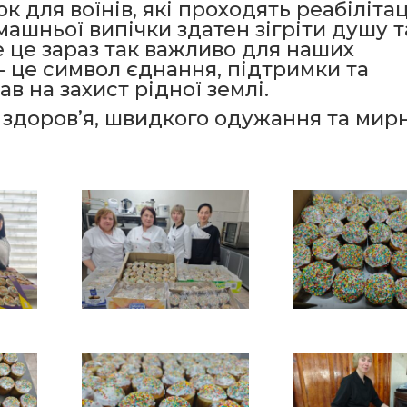
 для воїнів, які проходять реабілітац
машньої випічки здатен зігріти душу т
е це зараз так важливо для наших
– це символ єднання, підтримки та
ав на захист рідної землі.
здоров’я, швидкого одужання та мир