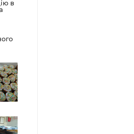
ію в
а
ного