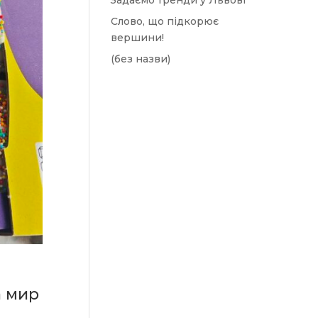
Задаємо тренди у Львові
Слово, що підкорює
вершини!
(без назви)
а мир