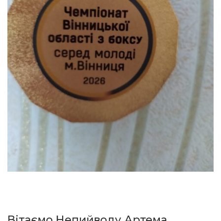
Вітаємо Непийводу Артема,