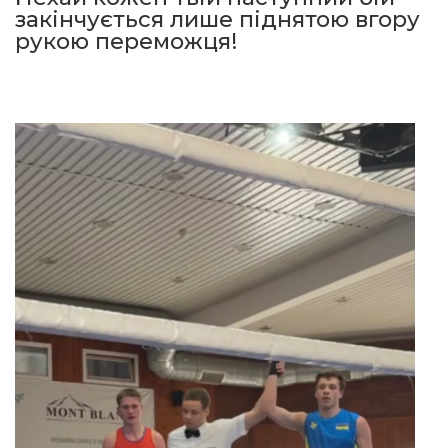
закінчується лише піднятою вгору
рукою переможця!