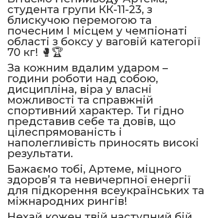
студента групи КК-11-23, з
блискучою перемогою та
почесним І місцем у чемпіонаті
області з боксу у ваговій категорії
70 кг! 🥊🏆
За кожним вдалим ударом –
години роботи над собою,
дисципліна, віра у власні
можливості та справжній
спортивний характер. Ти гідно
представив себе та довів, що
цілеспрямованість і
наполегливість приносять високі
результати.
Бажаємо тобі, Артеме, міцного
здоров’я та невичерпної енергії
для підкорення всеукраїнських та
міжнародних рингів!
Нехай кожен твій наступний бій